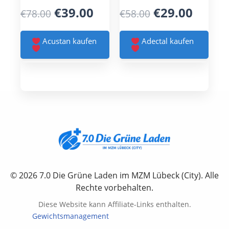
Original
Current
Original
Curre
€
39.00
€
29.00
€
78.00
€
58.00
price
price
price
price
was:
is:
was:
is:
Acustan kaufen
Adectal kaufen
€78.00.
€39.00.
€58.00.
€29.00
© 2026 7.0 Die Grüne Laden im MZM Lübeck (City). Alle
Rechte vorbehalten.
Diese Website kann Affiliate-Links enthalten.
Gewichtsmanagement