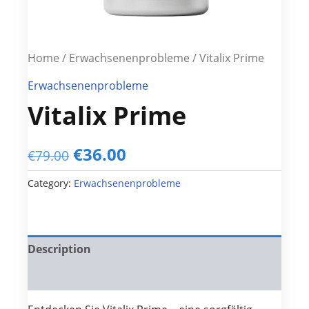
Home
/
Erwachsenenprobleme
/ Vitalix Prime
Erwachsenenprobleme
Vitalix Prime
Original
Current
€
36.00
€
79.00
price
price
Category:
Erwachsenenprobleme
was:
is:
€79.00.
€36.00.
Description
Reviews (0)