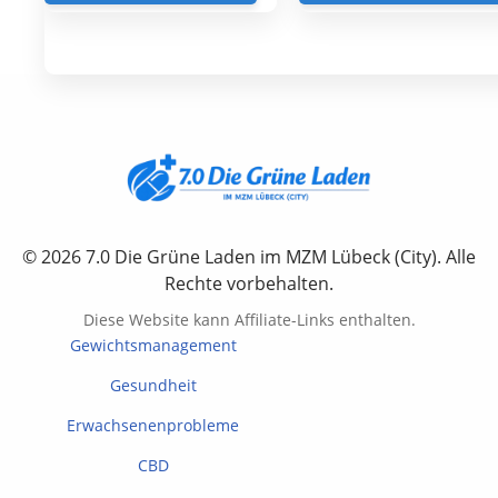
€78.00.
€39.00.
€58.00.
€29
© 2026 7.0 Die Grüne Laden im MZM Lübeck (City). Alle
Rechte vorbehalten.
Diese Website kann Affiliate-Links enthalten.
Gewichtsmanagement
Gesundheit
Erwachsenenprobleme
CBD