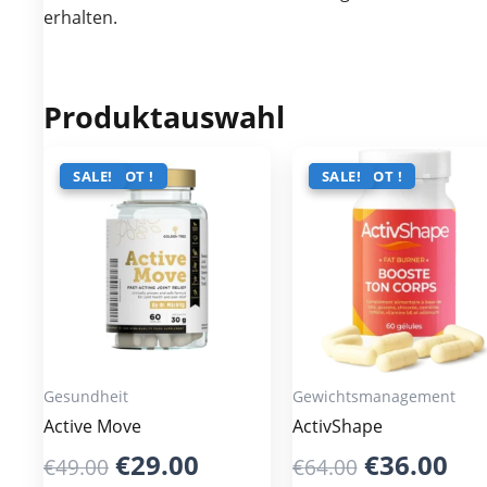
erhalten.
Produktauswahl
ANGEBOT !
SALE!
ANGEBOT !
SALE!
Gesundheit
Gewichtsmanagement
Active Move
ActivShape
Original
Current
Original
Cu
€
29.00
€
36.00
€
49.00
€
64.00