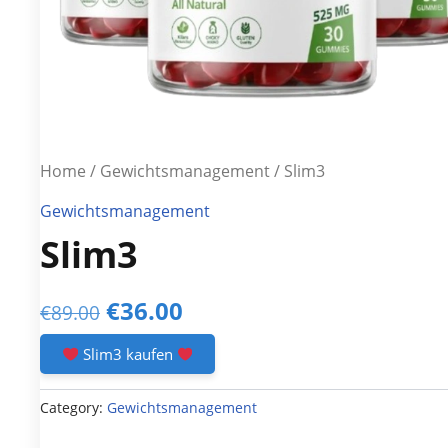
Home
/
Gewichtsmanagement
/ Slim3
Gewichtsmanagement
Slim3
Original
Current
€
36.00
€
89.00
price
price
Slim3 kaufen
was:
is:
Category:
Gewichtsmanagement
€89.00.
€36.00.