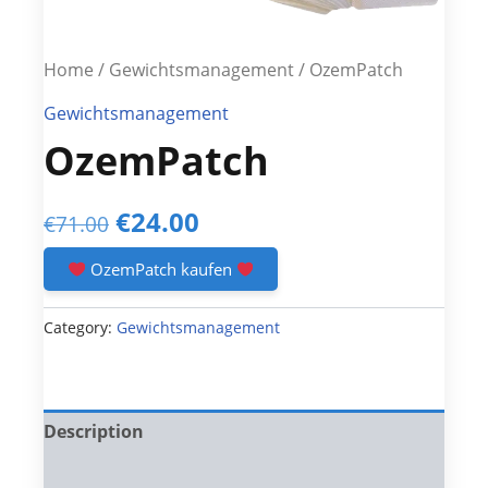
Home
/
Gewichtsmanagement
/ OzemPatch
Gewichtsmanagement
OzemPatch
Original
Current
€
24.00
€
71.00
price
price
OzemPatch kaufen
was:
is:
Category:
Gewichtsmanagement
€71.00.
€24.00.
Description
Reviews (0)